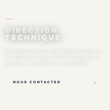
MÉTIER · DIRECTION
TECHNIQUE
DIRECTION
TECHNIQUE.
De la rédaction du cahier des charges au pilotage sur
site, ESE conçoit et opère la chaîne technique de vos
productions : événementiel, live, scénographie.
NOUS CONTACTER
→
RÉFÉRENCES
→