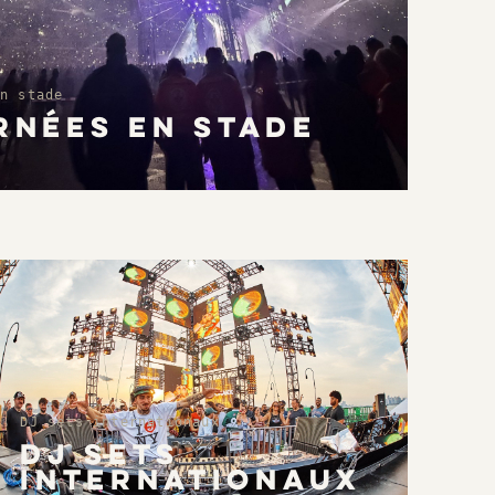
n stade
RNÉES EN STADE
DJ sets internationaux
DJ SETS
INTERNATIONAUX