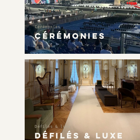
Cérémonies
CÉRÉMONIES
Défilés & luxe
DÉFILÉS & LUXE