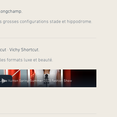
 Longchamp.
lus grosses configurations stade et hippodrome.
cut · Vichy Shortcut.
les formats luxe et beauté.
Louis Vuitton Spring-Summer 2023 Fashion Show